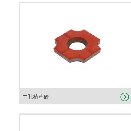
中孔植草砖