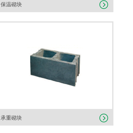
保温砌块
承重砌块